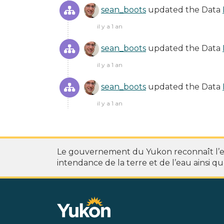
sean_boots
updated the Data
il y a 1 an
sean_boots
updated the Data
il y a 1 an
sean_boots
updated the Data
il y a 1 an
Le gouvernement du Yukon reconnaît l’exi
intendance de la terre et de l’eau ainsi que