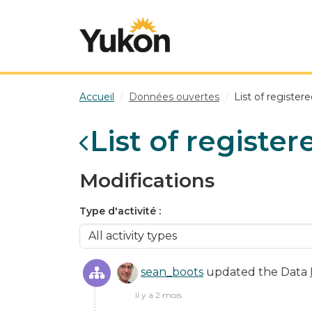
Skip to main content
Accueil
Données ouvertes
List of register
List of registe
Modifications
Type d'activité
sean_boots
updated the Data
il y a 2 mois