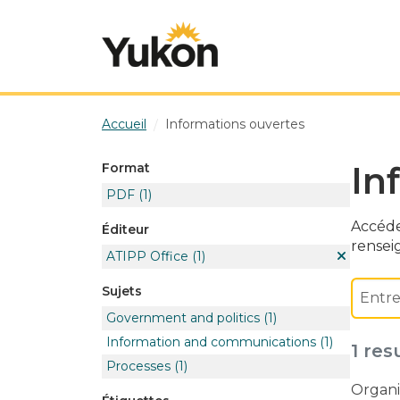
Skip to main content
Accueil
Informations ouvertes
In
Format
PDF
(1)
Accéde
Éditeur
rensei
ATIPP Office
(1)
Sujets
Government and politics
(1)
Information and communications
(1)
1 res
Processes
(1)
Organi