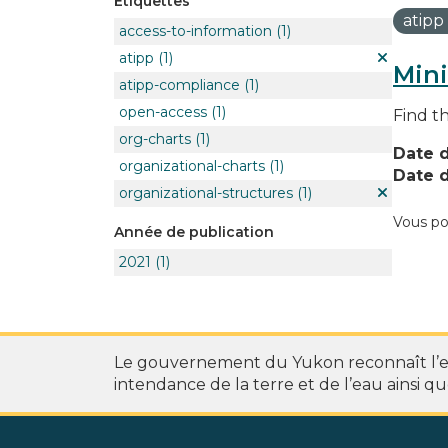
Étiquettes
atipp
access-to-information
(1)
atipp
(1)
Mini
atipp-compliance
(1)
open-access
(1)
Find t
org-charts
(1)
Date d
organizational-charts
(1)
Date d
organizational-structures
(1)
Vous po
Année de publication
2021
(1)
Le gouvernement du Yukon reconnaît l’exi
intendance de la terre et de l’eau ainsi que