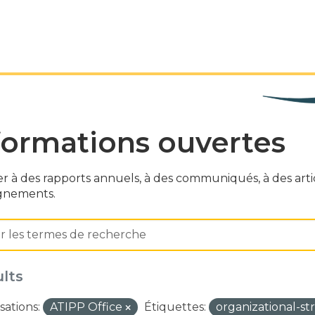
formations ouvertes
r à des rapports annuels, à des communiqués, à des articl
gnements.
ults
sations:
ATIPP Office
Étiquettes:
organizational-s